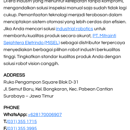
Di era industri yang menuntut ketepatan tanpa kompromi,
mengandalkan solusi inspeksi manual saja sudah tidak lagi
cukup. Pemanfaatan teknologi menjadi terobosan dalam
menciptakan sistem otomasi yang lebih cerdas dan efisien.
Jika Anda mencari solusi
industrial robotics
untuk
membantu kualitas produk secara akurat,
PT. Mitrainti
Sejahtera Eletrindo (MiSEL)
sebagai distributor terpercaya
menyediakan berbagai pilihan robot industri berkualitas
tinggi. Tingkatkan standar kualitas produk Anda dengan
solusi robot vision canggih.
ADDRESS
Ruko Pengampon Square Blok D-31
Jl. Semut Baru, Kel. Bongkaran, Kec. Pabean Cantian
Surabaya – Jawa Timur
PHONE
WhatsApp:
+628170006907
T.
(031) 355 1715
F.
(031) 355 3995