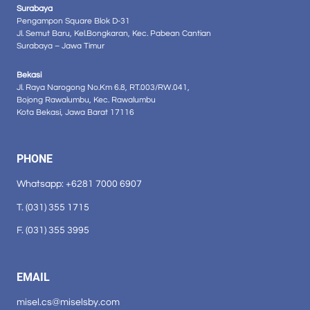
Surabaya
Pengampon Square Blok D-31
Jl. Semut Baru, Kel.Bongkaran, Kec. Pabean Cantian
Surabaya – Jawa Timur
Bekasi
Jl. Raya Narogong No.Km 6.8, RT.003/RW.041,
Bojong Rawalumbu, Kec. Rawalumbu
Kota Bekasi, Jawa Barat 17116
PHONE
Whatsapp: +6281 7000 6907
T. (031) 355 1715
F. (031) 355 3995
EMAIL
misel.cs@miselsby.com