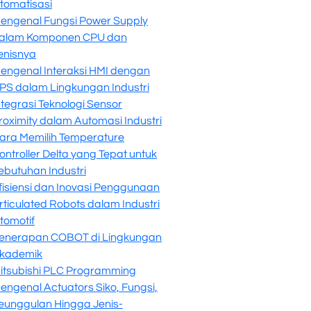
tomatisasi
engenal Fungsi Power Supply
alam Komponen CPU dan
enisnya
engenal Interaksi HMI dengan
PS dalam Lingkungan Industri
ntegrasi Teknologi Sensor
roximity dalam Automasi Industri
ara Memilih Temperature
ontroller Delta yang Tepat untuk
ebutuhan Industri
fisiensi dan Inovasi Penggunaan
rticulated Robots dalam Industri
tomotif
enerapan COBOT di Lingkungan
kademik
itsubishi PLC Programming
engenal Actuators Siko, Fungsi,
eunggulan Hingga Jenis-