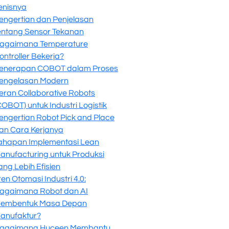
enisnya
engertian dan Penjelasan
entang Sensor Tekanan
agaimana Temperature
ontroller Bekerja?
enerapan COBOT dalam Proses
engelasan Modern
eran Collaborative Robots
COBOT) untuk Industri Logistik
engertian Robot Pick and Place
an Cara Kerjanya
ahapan Implementasi Lean
anufacturing untuk Produksi
ang Lebih Efisien
ren Otomasi Industri 4.0:
agaimana Robot dan AI
embentuk Masa Depan
anufaktur?
agaimana Huceen Membantu