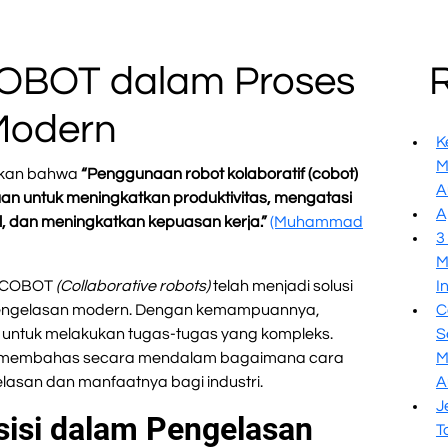
OBOT dalam Proses
Modern
K
M
laskan bahwa
“Penggunaan robot kolaboratif (cobot)
A
uan untuk meningkatkan produktivitas, mengatasi
A
l, dan meningkatkan kepuasan kerja.”
(Muhammad
3
M
r, COBOT
(Collaborative robots)
telah menjadi solusi
I
s pengelasan modern. Dengan kemampuannya,
C
ntuk melakukan tugas-tugas yang kompleks.
S
kan membahas secara mendalam bagaimana cara
M
asan dan manfaatnya bagi industri.
A
J
sisi dalam Pengelasan
T