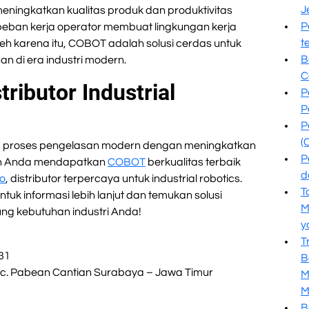
J
ngkatkan kualitas produk dan produktivitas
P
beban kerja operator membuat lingkungan kerja
t
leh karena itu, COBOT adalah solusi cerdas untuk
B
 di era industri modern.
C
ributor Industrial
P
P
P
(
 proses pengelasan modern dengan meningkatkan
P
tikan Anda mendapatkan
COBOT
berkualitas terbaik
d
do
, distributor terpercaya untuk industrial robotics.
T
tuk informasi lebih lanjut dan temukan solusi
M
ng kebutuhan industri Anda!
y
T
31
B
Kec. Pabean Cantian Surabaya – Jawa Timur
M
M
B