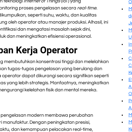
 teknologi
Internet of Things
(IoT) yang
O
nitoring proses pengelasan secara
real-time
.
M
dikumpulkan, seperti suhu, waktu, dan kualitas
d
g oleh operator atau manajer produksi. Alhasil, ini
J
ifikasi dan mengatasi masalah sejak dini,
M
uk dan meningkatkan efisiensi operasional.
U
I
an Kerja Operator
P
C
 membutuhkan konsentrasi tinggi dan melelahkan
C
kan tugas-tugas pengelasan yang berulang dan
K
perator dapat dikurangi secara signifikan seperti
E
s yang lebih strategis. Manfaatnya, meningkatkan
A
mengurangi kelelahan fisik dan mental mereka.
O
P
A
M
s pengelasan modern membawa perubahan
M
tri manufaktur. Dengan peningkatan presisi,
K
i waktu, dan kemampuan pelacakan real-time,