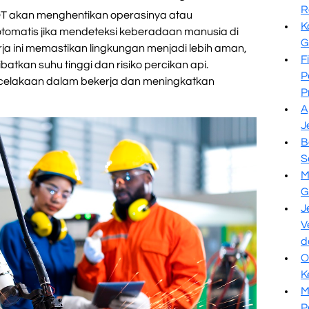
R
 akan menghentikan operasinya atau
K
omatis jika mendeteksi keberadaan manusia di
G
ja ini memastikan lingkungan menjadi lebih aman,
F
tkan suhu tinggi dan risiko percikan api.
P
celakaan dalam bekerja dan meningkatkan
P
A
J
B
S
M
G
J
V
d
O
K
M
P