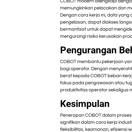
COBOT modern dilengkapi dengan
memungkinkan pelacakan dan mo
Dengan cara kerja ini, data yang 
pengelasan, dapat diakses langsun
bermanfaat untuk dapat mengident
mengurangi risiko kerusakan prod
Pengurangan Beb
COBOT membantu pekerjaan yang
bagi operator. Dengan menyerah
berat kepada COBOT beban kerja o
fokus pada pengawasan atau tuga
produktivitas operator sekaligus 
Kesimpulan
Penerapan COBOT dalam prose
signifikan dalam cara kerja indus
fleksibilitas, keamanan, efisiens