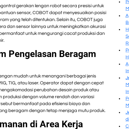
P
ntrol gerakan lengan robot secara presisi untuk
M
antuan sensor, COBOT dapat menyesuaikan posisi
A
ram yang telah ditentukan. Selain itu, COBOT juga
B
mera dan sensor lainnya untuk meningkatkan akurasi
H
i bermanfaat untuk mengurangi cacat produksi dan
S
ir.
R
P
lam Pengelasan Beragam
H
A
I
engan mudah untuk menangani berbagai jenis
J
IG, TIG, atau laser. Operator dapat dengan cepat
M
mengakomodasi perubahan desain produk atau
I
m produksi dengan volume rendah dan variasi
P
tersebut bermanfaat pada efisiensi biaya dan
M
ang beragam dengan tetap menjaga mutu produk.
J
d
manan di Area Kerja
C