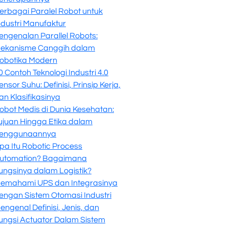
erbagai Paralel Robot untuk
ndustri Manufaktur
engenalan Parallel Robots:
ekanisme Canggih dalam
obotika Modern
0 Contoh Teknologi Industri 4.0
ensor Suhu: Definisi, Prinsip Kerja,
an Klasifikasinya
obot Medis di Dunia Kesehatan:
ujuan Hingga Etika dalam
enggunaannya
pa Itu Robotic Process
utomation? Bagaimana
ungsinya dalam Logistik?
emahami UPS dan Integrasinya
engan Sistem Otomasi Industri
engenal Definisi, Jenis, dan
ungsi Actuator Dalam Sistem