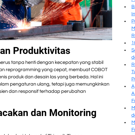
B
I
P
M
R
1
dan Produktivitas
S
d
rus tanpa henti dengan kecepatan yang stabil
R
uan reprogramming yang cepat, membuat COBOT
T
nis produk dan desain las yang berbeda. Hal ini
P
lam pengaturan ulang, tetapi juga memungkinkan
A
fisien dan responsif terhadap perubahan
A
F
M
cakan dan Monitoring
d
M
F