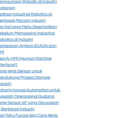
enggunaan Robotic di Industri
akanan
plikasi Industrial Robotics di
erbagai Macam Industri
al-hal yang Perlu Diperhatikan
ebelum Memasang Industrial
obotics di Industri
erbedaan Antara SCADA dan
MI
pa itu HMI (Human Machine
nterface)?
enis-jenis Sensor untuk
endukung Proses Otomasi
ndustri
ahami Inovasi Automation untuk
asalah Operasional Gudang
enis Sensor IoT yang Digunakan
i Berbagai Industri
ari Tahu Fungsi dan Cara Kerja