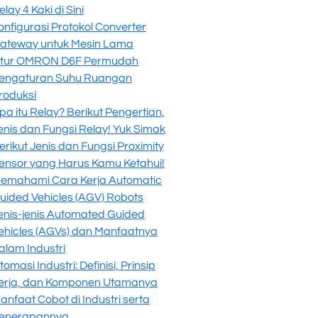
elay 4 Kaki di Sini
onfigurasi Protokol Converter
ateway untuk Mesin Lama
itur OMRON D6F Permudah
engaturan Suhu Ruangan
roduksi
pa itu Relay? Berikut Pengertian,
enis dan Fungsi Relay! Yuk Simak
erikut Jenis dan Fungsi Proximity
ensor yang Harus Kamu Ketahui!
emahami Cara Kerja Automatic
uided Vehicles (AGV) Robots
enis-jenis Automated Guided
ehicles (AGVs) dan Manfaatnya
alam Industri
tomasi Industri: Definisi, Prinsip
erja, dan Komponen Utamanya
anfaat Cobot di Industri serta
enerapannya