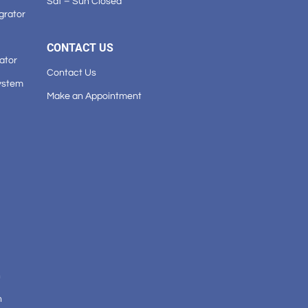
Sat – Sun Closed
grator
CONTACT US
ator
Contact Us
ystem
Make an Appointment
n
n