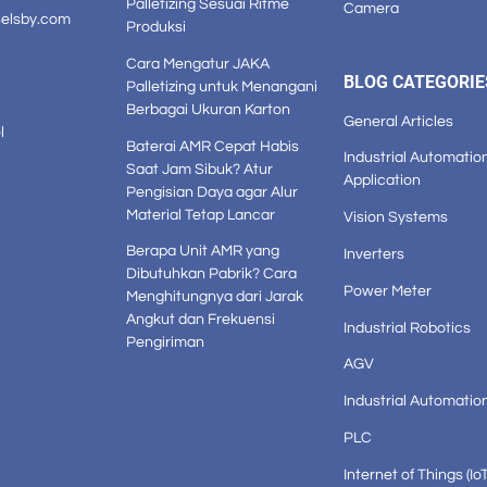
Palletizing Sesuai Ritme
Camera
selsby.com
Produksi
Cara Mengatur JAKA
BLOG CATEGORIE
Palletizing untuk Menangani
Berbagai Ukuran Karton
General Articles
l
Baterai AMR Cepat Habis
Industrial Automatio
Saat Jam Sibuk? Atur
Application
Pengisian Daya agar Alur
Material Tetap Lancar
Vision Systems
Berapa Unit AMR yang
Inverters
Dibutuhkan Pabrik? Cara
Power Meter
Menghitungnya dari Jarak
Angkut dan Frekuensi
Industrial Robotics
Pengiriman
AGV
Industrial Automatio
PLC
Internet of Things (IoT