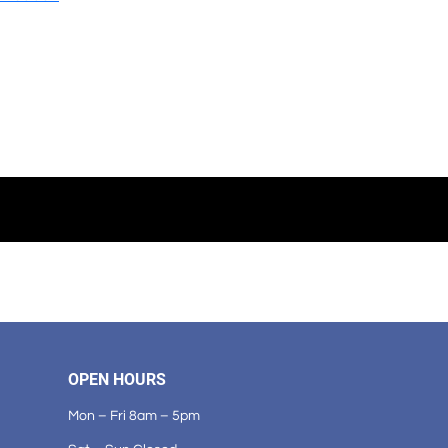
OPEN HOURS
Mon – Fri 8am – 5pm