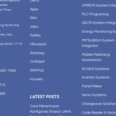
Delta
 Kel.Bongkaran,
OMRON System Inte
antian
Apex
wa Timur
PLC Programing
Siko
DELTA System Integr
ong No.Km 6.8,
Jaka
,
Energy Monitoring S
mbu, Kec.
Patlite
MITSUBISHI System
Mitsubishi
awa Barat 17116
Integrator
Roboteq
Mobile Palletizing
Workstation
OnRobot
SCADA Systems
iRAYPLE
6281 7000
Inverter Systems
Huceen
1715
Panel Maker
3995
Servo Systems
LATEST POSTS
Changeover Solutio
Cara Menentukan
Konfigurasi Stasiun JAKA
Code Reader & Visio