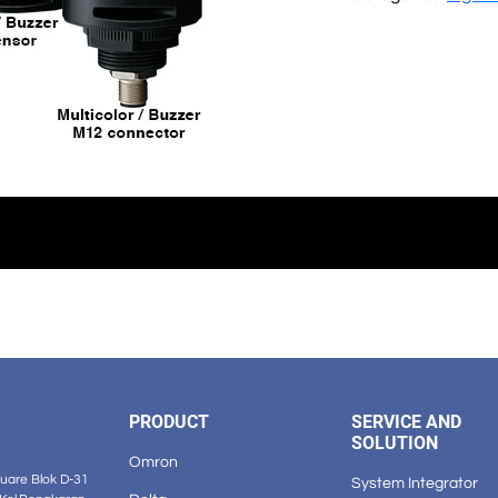
PRODUCT
SERVICE AND
SOLUTION
Omron
are Blok D-31
System Integrator