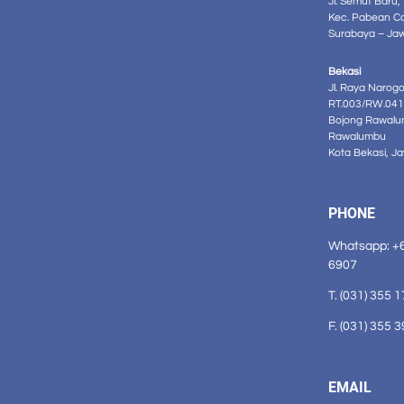
Jl. Semut Baru,
Kec. Pabean C
Surabaya – Ja
Bekasi
Jl. Raya Narog
RT.003/RW.041
Bojong Rawalu
Rawalumbu
Kota Bekasi, J
PHONE
Whatsapp: +
6907
T. (031) 355 
F. (031) 355 
EMAIL