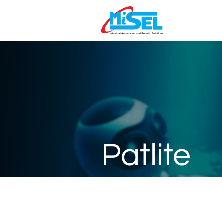
Patlite
Patlite
adalah perusahaan Jepang 
yang berkaitan dengan produk-p
digunakan di berbagai sektor, sep