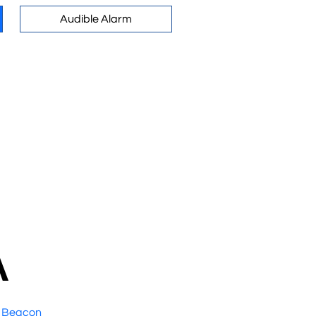
Audible Alarm
A
l Beacon