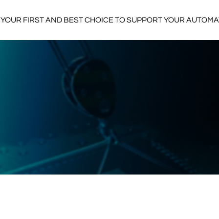
YOUR FIRST AND BEST CHOICE TO SUPPORT YOUR AUTOM
yang terkenal dalam bidang teknologi industri, terutama
roduk keamanan dan otomasi. Produk-produk Patlite banyak
erti manufaktur, logistik, dan otomotif, karena mereka