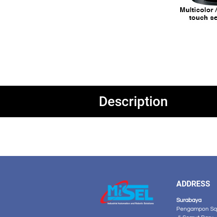
Description
ADDRESS
Surabaya
Pengampon Squ