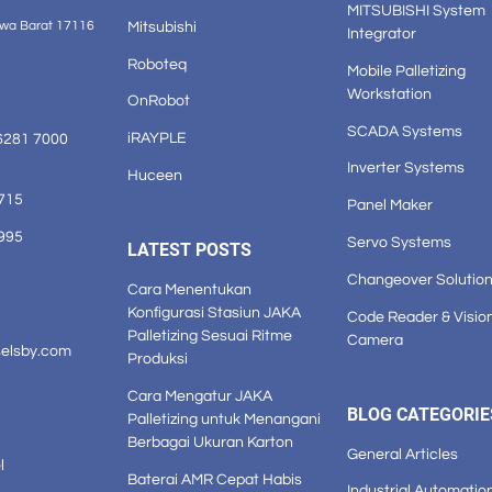
MITSUBISHI System
Mitsubishi
awa Barat 17116
Integrator
Roboteq
Mobile Palletizing
Workstation
OnRobot
SCADA Systems
iRAYPLE
6281 7000
Inverter Systems
Huceen
1715
Panel Maker
3995
Servo Systems
LATEST POSTS
Changeover Solutio
Cara Menentukan
Konfigurasi Stasiun JAKA
Code Reader & Visio
Palletizing Sesuai Ritme
Camera
selsby.com
Produksi
Cara Mengatur JAKA
BLOG CATEGORIE
Palletizing untuk Menangani
Berbagai Ukuran Karton
General Articles
l
Baterai AMR Cepat Habis
Industrial Automatio