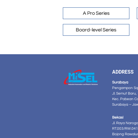
A Pro Series
Board-level Series
ADDRESS
Surabaya
Pengampon Squ
Jl. Semut Baru,
Kec. Pabean C
Surabaya – Ja
Bekasi
Jl. Raya Narog
RT.003/RW.041
Bojong Rawalu