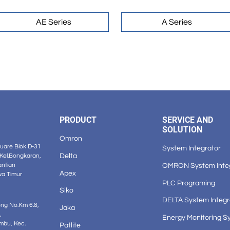
AE Series
A Series
PRODUCT
SERVICE AND
SOLUTION
Omron
are Blok D-31
System Integrator
Delta
 Kel.Bongkaran,
OMRON System Inte
antian
Apex
wa Timur
PLC Programing
Siko
DELTA System Integr
ong No.Km 6.8,
Jaka
,
Energy Monitoring S
mbu, Kec.
Patlite