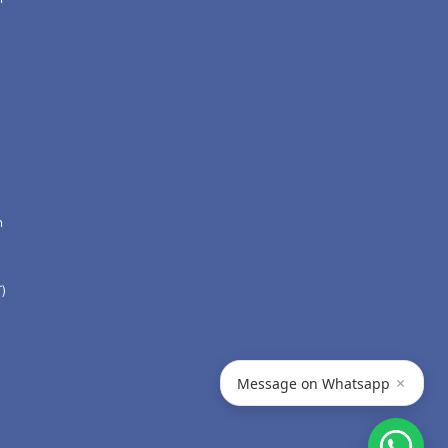
n
)
×
Message on Whatsapp