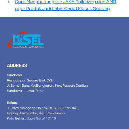
Cara Menghubungkan JAKA Palletizing dan AMR
agar Produk Jadi Lebih Cepat Masuk Gudang
ADDRESS
Surabaya
Pengampon Square Blok D-31
Jl. Semut Baru, Kel.Bongkaran, Kec. Pabean Cantian
Surabaya – Jawa Timur
Bekasi
Jl. Raya Narogong No.Km 6.8, RT.003/RW.041,
Bojong Rawalumbu, Kec. Rawalumbu
Kota Bekasi, Jawa Barat 17116