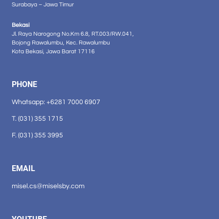
Surabaya – Jawa Timur
Bekasi
Jl. Raya Narogong No.Km 6.8, RT.003/RW.041,
Bojong Rawalumbu, Kec. Rawalumbu
Kota Bekasi, Jawa Barat 17116
PHONE
Whatsapp: +6281 7000 6907
T. (031) 355 1715
F. (031) 355 3995
EMAIL
misel.cs@miselsby.com