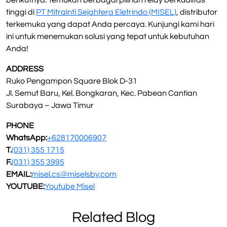
berikutnya. Temukan berbagai pilihan relay berkualitas
tinggi di
PT Mitrainti Sejahtera Eletrindo (MISEL)
, distributor
terkemuka yang dapat Anda percaya. Kunjungi kami hari
ini untuk menemukan solusi yang tepat untuk kebutuhan
Anda!
ADDRESS
Ruko Pengampon Square Blok D-31
Jl. Semut Baru, Kel. Bongkaran, Kec. Pabean Cantian
Surabaya – Jawa Timur
PHONE
WhatsApp:
+628170006907
T.
(031) 355 1715
F.
(031) 355 3995
EMAIL:
misel.cs@miselsby.com
YOUTUBE:
Youtube Misel
Related Blog