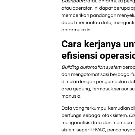
Dashboard
atau antarmuka pengg
atau operator. Ini dapat berupa 
memberikan pandangan menyeluru
dapat memantau data, mengontrol
antarmuka ini.
Cara kerjanya u
efisiensi operasi
Building automation system
berop
dan mengotomatisasi berbagai fu
dimulai dengan pengumpulan data
area gedung, termasuk sensor s
manusia.
Data yang terkumpul kemudian di
berfungsi sebagai otak sistem.
Co
menganalisis data dan membuat k
sistem seperti HVAC, pencahayaa