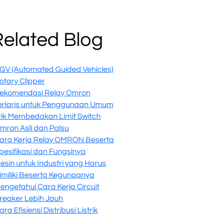
Related Blog
GV (Automated Guided Vehicles)
otary Clipper
ekomendasi Relay Omron
erlaris untuk Penggunaan Umum
rik Membedakan Limit Switch
mron Asli dan Palsu
ara Kerja Relay OMRON Beserta
pesifikasi dan Fungsinya
esin untuk Industri yang Harus
imiliki Beserta Kegunaanya
engetahui Cara Kerja Circuit
reaker Lebih Jauh
ara Efisiensi Distribusi Listrik