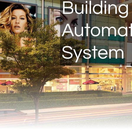
Building
Automat
System