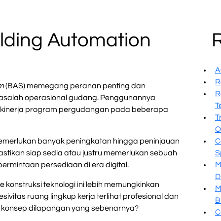
lding Automation
A
R
em
(BAS) memegang peranan penting dan
R
asalah operasional gudang. Penggunannya
T
as kinerja program pergudangan pada beberapa
T
O
memerlukan banyak peningkatan hingga peninjauan
C
stikan siap sedia atau justru memerlukan sebuah
S
permintaan persediaan di era digital.
M
D
e konstruksi teknologi ini lebih memungkinkan
M
ivitas ruang lingkup kerja terlihat profesional dan
B
 konsep dilapangan yang sebenarnya?
C