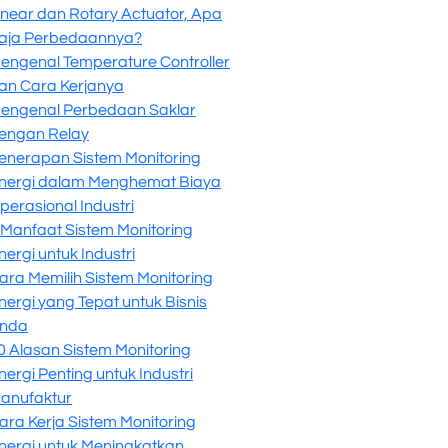
inear dan Rotary Actuator, Apa
aja Perbedaannya?
engenal Temperature Controller
an Cara Kerjanya
engenal Perbedaan Saklar
engan Relay
enerapan Sistem Monitoring
nergi dalam Menghemat Biaya
perasional Industri
 Manfaat Sistem Monitoring
nergi untuk Industri
ara Memilih Sistem Monitoring
nergi yang Tepat untuk Bisnis
nda
0 Alasan Sistem Monitoring
nergi Penting untuk Industri
anufaktur
ara Kerja Sistem Monitoring
nergi untuk Meningkatkan