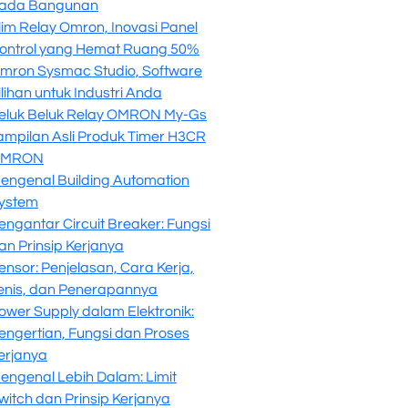
ada Bangunan
lim Relay Omron, Inovasi Panel
ontrol yang Hemat Ruang 50%
mron Sysmac Studio, Software
ilihan untuk Industri Anda
eluk Beluk Relay OMRON My-Gs
ampilan Asli Produk Timer H3CR
MRON
engenal Building Automation
ystem
engantar Circuit Breaker: Fungsi
an Prinsip Kerjanya
ensor: Penjelasan, Cara Kerja,
enis, dan Penerapannya
ower Supply dalam Elektronik:
engertian, Fungsi dan Proses
erjanya
engenal Lebih Dalam: Limit
witch dan Prinsip Kerjanya