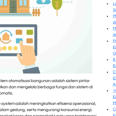
L
S
M
d
M
d
P
E
O
8
E
C
E
stem otomatisasi bangunan adalah sistem pintar
A
kan dan mengelola berbagai fungsi dan sistem di
1
omatis.
E
M
n system
adalah meningkatkan efisiensi operasional,
C
lam gedung, serta mengurangi konsumsi energi.
E