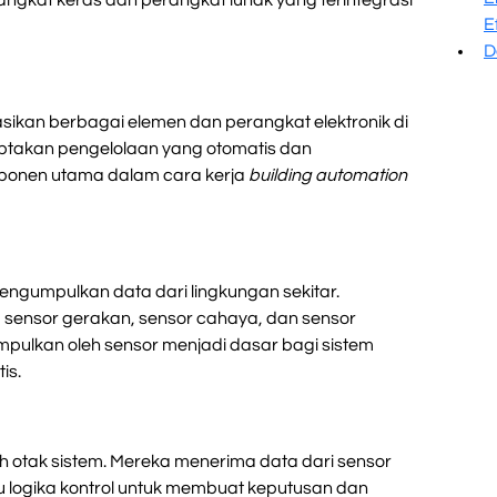
erangkat keras dan perangkat lunak yang terintegrasi
E
D
ikan berbagai elemen dan perangkat elektronik di
ptakan pengelolaan yang otomatis dan
omponen utama dalam cara kerja
building automation
ngumpulkan data dari lingkungan sekitar.
 sensor gerakan, sensor cahaya, dan sensor
mpulkan oleh sensor menjadi dasar bagi sistem
is.
h otak sistem. Mereka menerima data dari sensor
 logika kontrol untuk membuat keputusan dan