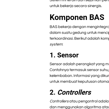
Sistem ini terdiri dari sejumlah p
untuk bekerja secara sinergis.
Komponen BAS
BAS bekerja dengan mengintegras
dalam suatu gedung untuk menci
terkoordinasi. Berikut adalah k
system
:
1. Sensor
Sensor adalah perangkat yang me
Contohnya termasuk sensor suhu,
kelembaban. Informasi yang diku
untuk membuat keputusan otomat
2.
Controllers
Controllers
atau pengontrol adala
dan menggunakan algoritma atau