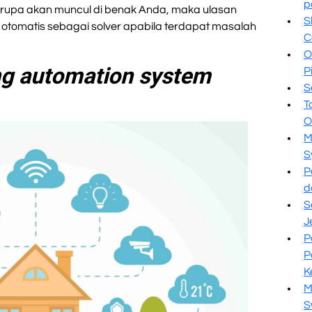
p
 rupa akan muncul di benak Anda, maka ulasan
S
otomatis sebagai solver apabila terdapat masalah
C
O
ng automation system
P
S
T
O
M
S
P
d
S
J
P
P
K
M
S