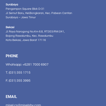
Surabaya
Pengampon Square Blok D-31
Jl. Semut Baru, Kel.Bongkaran, Kec. Pabean Cantian
Surabaya – Jawa Timur
Bekasi
Jl. Raya Narogong No.Km 6.8, RT.003/RW.041,
Bojong Rawalumbu, Kec. Rawalumbu
Kota Bekasi, Jawa Barat 17116
PHONE
Whatsapp: +6281 7000 6907
T. (031) 355 1715
F. (031) 355 3995
EMAIL
misel.cs@miselsby.com