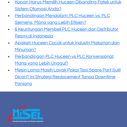
Kapan Harus Memilih Huceen Dibanding Fatek untuk
Sistem Otomasi Anda?
Perbandingan Mendalam: PLC Huceen vs. PLC
Siemens, Mana yang Lebih Efisien?
6 Keuntungan Membeli PLC Huceen dari Distributor
Resmi di Indonesia
Apakah Huceen Cocok untuk Industri Makanan dan
Minuman?
Perbandingan PLC Huceen vs PLC Konvensional:
Mana yang Lebih Unggul?
Mesin Lama Masih Layak Pakai Tapi Spare Part Sulit
Dicari? Ini Strategi Replacement Tanpa Downtime
Panjang