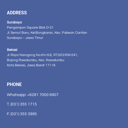
ADDRESS
Surabaya
Pengampon Square Blok D-31
Jl. Semut Baru, Kel.Bongkaran, Kec. Pabean Cantian
Surabaya – Jawa Timur
Bekasi
Jl. Raya Narogong No.Km 6.8, RT.003/RW.041,
Bojong Rawalumbu, Kec. Rawalumbu
Kota Bekasi, Jawa Barat 17116
PHONE
Whatsapp: +6281 7000 6907
T. (031) 355 1715
F. (031) 355 3995