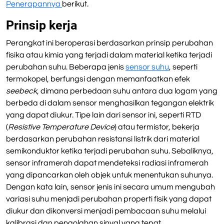
Penerapannya
berikut.
Prinsip kerja
Perangkat ini beroperasi berdasarkan prinsip perubahan
fisika atau kimia yang terjadi dalam material ketika terjadi
perubahan suhu. Beberapa jenis
sensor suhu
, seperti
termokopel, berfungsi dengan memanfaatkan efek
seebeck
, dimana perbedaan suhu antara dua logam yang
berbeda di dalam sensor menghasilkan tegangan elektrik
yang dapat diukur. Tipe lain dari sensor ini, seperti RTD
(
Resistive Temperature Device
) atau termistor, bekerja
berdasarkan perubahan resistansi listrik dari material
semikonduktor ketika terjadi perubahan suhu. Sebaliknya,
sensor inframerah dapat mendeteksi radiasi inframerah
yang dipancarkan oleh objek untuk menentukan suhunya.
Dengan kata lain, sensor jenis ini secara umum mengubah
variasi suhu menjadi perubahan properti fisik yang dapat
diukur dan dikonversi menjadi pembacaan suhu melalui
kalibrasi dan pengolahan sinyal yang tepat.