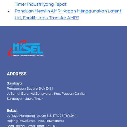
Timer Industri yang Tepat
Panduan Memilih AMR: Kapan Menggunakan Latent
Lift, Forklift, atau Transfer AMR?
ADDRESS
Surabaya
Pengampon Square Blok D-31
Jl. Semut Baru, Kel.Bongkaran, Kec. Pabean Cantian
Surabaya – Jawa Timur
Bekasi
Jl. Raya Narogong No.Km 6.8, RT.003/RW.041,
Bojong Rawalumbu, Kec. Rawalumbu
Kota Bekasi, Jawa Barat 17116